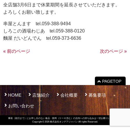
全店舗3月6日まで休業期間を延長させていただきます。
よろしくお願い致します。
串屋とんます tel.059-388-9494
しろこの酒場わじあ tel.059-388-0120
麵屋 だいどんでん tel.059-373-6636
« 前のページ
次のページ »
PAGETOP
HOME
店舗紹介
会社概要
募集要項
お問い合わせ
事前（前日まで）にお申し出のない食品・飲料（ケーキ含む）の店内への持ち込みは一切お断りいたします。
Copyright © 2026
株式会社オンデアジャパン
All rights Reserved.